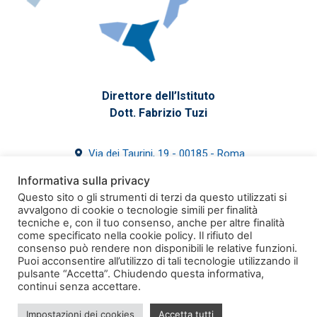
Direttore dell’Istituto
Dott. Fabrizio Tuzi
Via dei Taurini, 19 - 00185 - Roma
39 06 4993-7700
Informativa sulla privacy
segreteria@issirfa.cnr.it
Questo sito o gli strumenti di terzi da questo utilizzati si
issirfa@pec.cnr.it
avvalgono di cookie o tecnologie simili per finalità
tecniche e, con il tuo consenso, anche per altre finalità
come specificato nella cookie policy. Il rifiuto del
consenso può rendere non disponibili le relative funzioni.
Puoi acconsentire all’utilizzo di tali tecnologie utilizzando il
pulsante “Accetta”. Chiudendo questa informativa,
Sito web realizzato da NtsMedia
continui senza accettare.
Copyright © 2024. Tutti i diritti sono riservati
Impostazioni dei cookies
Accetta tutti