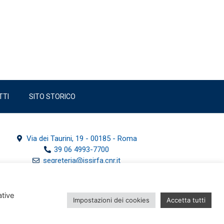
TTI
SITO STORICO
Via dei Taurini, 19 - 00185 - Roma
39 06 4993-7700
segreteria@issirfa.cnr.it
issirfa@pec.cnr.it
ative
Impostazioni dei cookies
Accetta tutti
Sito web realizzato da NtsMedia